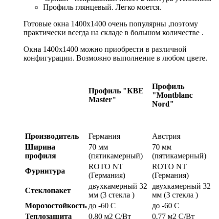
Профиль глянцевый. Легко моется.
Готовые окна 1400x1400 очень популярны ,поэтому
практически всегда на складе в большом количестве .
Окна 1400x1400 можно приобрести в различной
конфигурации. Возможно выполнение в любом цвете.
Профиль
Профиль "КBE
"Montblanc
Master"
Nord"
Производитель
Германия
Австрия
Ширина
70 мм
70 мм
профиля
(пятикамерный)
(пятикамерный)
ROTO NT
ROTO NT
Фурнитура
(Германия)
(Германия)
двухкамерный 32
двухкамерный 32
Стеклопакет
мм (3 стекла )
мм (3 стекла )
Морозостойкость
до -60 С
до -60 С
Теплозащита
0,80 м2 С/Вт
0,77 м2 С/Вт