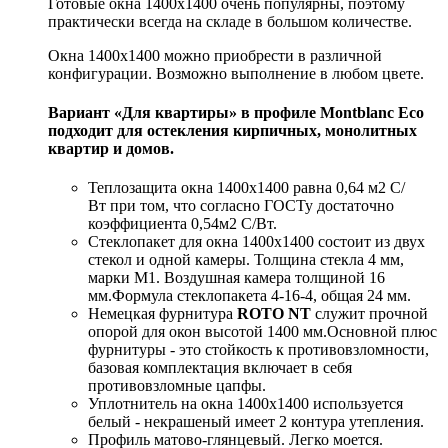
Готовые окна 1400x1400 очень популярны, поэтому
практически всегда на складе в большом количестве.
Окна 1400x1400 можно приобрести в различной
конфигурации. Возможно выполнение в любом цвете.
Вариант «Для квартиры» в профиле
Montblanc Eco
подходит для остекления кирпичных, монолитных
квартир и домов.
Теплозащита окна 1400x1400 равна 0,64 м2 С/
Вт при том, что согласно ГОСТу достаточно
коэффициента 0,54м2 С/Вт.
Стеклопакет для окна 1400x1400 состоит из двух
стекол и одной камеры. Толщина стекла 4 мм,
марки М1. Воздушная камера толщиной 16
мм.Формула стеклопакета 4-16-4, общая 24 мм.
Немецкая фурнитура
ROTO NT
служит прочной
опорой для окон высотой 1400 мм.Основной плюс
фурнитуры - это стойкость к противовзломности,
базовая комплектация включает в себя
противовзломные цапфы.
Уплотнитель на окна 1400x1400 используется
белый - некрашеный имеет 2 контура утепления.
Профиль матово-глянцевый. Легко моется.