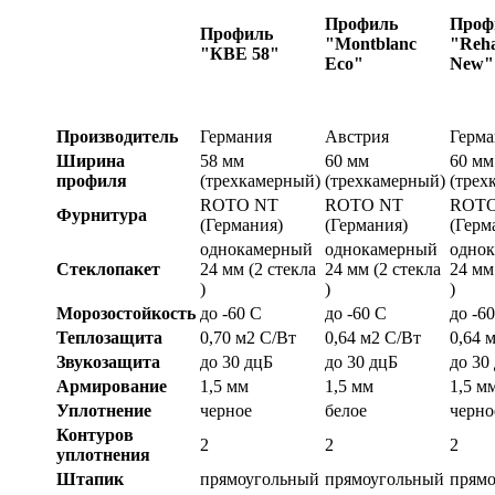
Профиль
Проф
Профиль
"Montblanc
"Reha
"КВЕ 58"
Eco"
New"
Производитель
Германия
Австрия
Герма
Ширина
58 мм
60 мм
60 мм
профиля
(трехкамерный)
(трехкамерный)
(трех
ROTO NT
ROTO NT
ROTO
Фурнитура
(Германия)
(Германия)
(Герм
однокамерный
однокамерный
одно
Стеклопакет
24 мм (2 стекла
24 мм (2 стекла
24 мм
)
)
)
Морозостойкость
до -60 С
до -60 С
до -6
Теплозащита
0,70 м2 С/Вт
0,64 м2 С/Вт
0,64 
Звукозащита
до 30 дцБ
до 30 дцБ
до 30
Армирование
1,5 мм
1,5 мм
1,5 м
Уплотнение
черное
белое
черно
Контуров
2
2
2
уплотнения
Штапик
прямоугольный
прямоугольный
прям