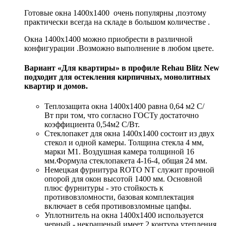
Готовые окна 1400x1400 очень популярны ,поэтому
практически всегда на складе в большом количестве .
Окна 1400x1400 можно приобрести в различной
конфигурации .Возможно выполнение в любом цвете.
Вариант «Для квартиры» в профиле
Rehau Blitz New
подходит для остекления кирпичных, монолитных
квартир и домов.
Теплозащита окна 1400x1400 равна 0,64 м2 С/
Вт при том, что согласно ГОСТу достаточно
коэффициента 0,54м2 С/Вт.
Стеклопакет для окна 1400x1400 состоит из двух
стекол и одной камеры. Толщина стекла 4 мм,
марки М1. Воздушная камера толщиной 16
мм.Формула стеклопакета 4-16-4, общая 24 мм.
Немецкая фурнитура ROTO NT служит прочной
опорой для окон высотой 1400 мм. Основной
плюс фурнитуры - это стойкость к
противовзломности, базовая комплектация
включает в себя противовзломные цапфы.
Уплотнитель на окна 1400x1400 используется
черный - некрашеный имеет 2 контура утепления.