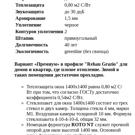
Теплозащита
0,80 м2 С/Вт
Звукозащита
до 30 дцБ
Армирование
1,5 мм
Уплотнение
черное
Контуров уплотнения
2
Штапик
прямоугольный
Долговечность
40 лет
Экологичность
greenline (без свинца)
Вариант «Премиум» в профиле "Rehau Grazio" для
домов и квартир, где плохое отопление. Зимой в
таких помещения достаточно прохладно.
Теплозащита окна 1400x1400 равна 0,80 м2 С/
Вт при том, что согласно ГОСТу достаточно
коэффициента 0,54м2 С/Вт.
Стеклопакет для окна 1400x1400 состоит из трех
стекол и двух камер. Толщина стекла 4 мм, марки
М1. Воздушная камеры толщиной 10 мм. Формула
стеклопакета 4-10-4-10-4, общая 32 мм.
Немецкая фурнитура
ROTO NT
служит прочной
опорой для окон высотой 1400 мм. Основной