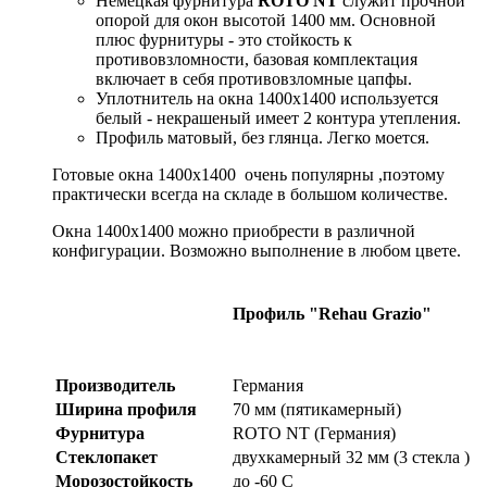
Немецкая фурнитура
ROTO NT
служит прочной
опорой для окон высотой 1400 мм. Основной
плюс фурнитуры - это стойкость к
противовзломности, базовая комплектация
включает в себя противовзломные цапфы.
Уплотнитель на окна 1400x1400 используется
белый - некрашеный имеет 2 контура утепления.
Профиль матовый, без глянца. Легко моется.
Готовые окна 1400x1400 очень популярны ,поэтому
практически всегда на складе в большом количестве.
Окна 1400x1400 можно приобрести в различной
конфигурации. Возможно выполнение в любом цвете.
Профиль "Rehau Grazio"
Производитель
Германия
Ширина профиля
70 мм (пятикамерный)
Фурнитура
ROTO NT (Германия)
Стеклопакет
двухкамерный 32 мм (3 стекла )
Морозостойкость
до -60 С