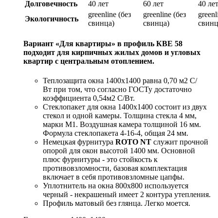
Долговечность
40 лет
60 лет
40 ле
greenline (без
greenline (без
greenl
Экологичность
свинца)
свинца)
свинц
Вариант «Для квартиры» в профиль
КВЕ 58
подходит для кирпичных жилых домов и угловых
квартир с центральным отоплением.
Теплозащита окна 1400x1400 равна 0,70 м2 С/
Вт при том, что согласно ГОСТу достаточно
коэффициента 0,54м2 С/Вт.
Стеклопакет для окна 1400x1400 состоит из двух
стекол и одной камеры. Толщина стекла 4 мм,
марки М1. Воздушная камера толщиной 16 мм.
Формула стеклопакета 4-16-4, общая 24 мм.
Немецкая фурнитура
ROTO NT
служит прочной
опорой для окон высотой 1400 мм. Основной
плюс фурнитуры - это стойкость к
противовзломности, базовая комплектация
включает в себя противовзломные цапфы.
Уплотнитель на окна 800х800 используется
черный - некрашеный имеет 2 контура утепления.
Профиль матовый без глянца. Легко моется.