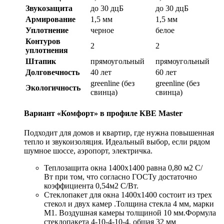
Звукозащита
до 30 дцБ
до 30 дцБ
Армирование
1,5 мм
1,5 мм
Уплотнение
черное
белое
Контуров
2
2
уплотнения
Штапик
прямоугольный
прямоугольный
Долговечность
40 лет
60 лет
greenline (без
greenline (без
Экологичность
свинца)
свинца)
Вариант «Комфорт» в профиле КBE Master
Подходит для домов и квартир, где нужна повышенная
тепло и звукоизоляция. Идеальный выбор, если рядом
шумное шоссе, аэропорт, электричка.
Теплозащита окна 1400x1400 равна 0,80 м2 С/
Вт при том, что согласно ГОСТу достаточно
коэффициента 0,54м2 С/Вт.
Стеклопакет для окна 1400x1400 состоит из трех
стекол и двух камер .Толщина стекла 4 мм, марки
М1. Воздушная камеры толщиной 10 мм.Формула
стеклопакета 4-10-4-10-4, общая 32 мм