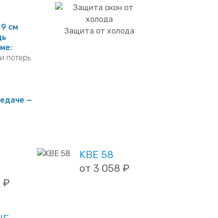
и:
Защита от шума
регут в 2
 9 см
Защита от холода
дь
ме:
 и потерь
едаче —
KBE 58
от 3 058 ₽
 ₽