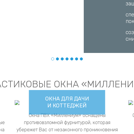
вн
Сп
ка
шу
Ст
сн
зв
АСТИКОВЫЕ ОКНА «МИЛЛЕНИ
ОКНА ДЛЯ ДАЧИ
И КОТТЕДЖЕЙ
Окна ПВХ «Миллениум» оснащены