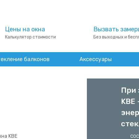
Цены на окна
Вызвать замер
Калькулятор стоимости
Без выходных и бесп
екление балконов
Аксессуары
С л
скид
шум
стек
Cо