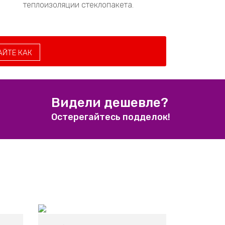
дистанционными рамками для снижения
конденсации влаги и улучшения
теплоизоляции стеклопакета.
АЙТЕ КАК
Видели дешевле?
Остерегайтесь подделок!
Уход за окнами