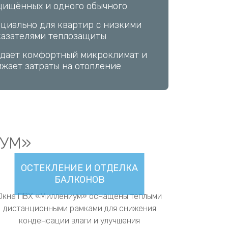
ешнего стекла 6 мм
Next
ециально для городских жителей,
чественный отдых без постороннего
ма
екла и дистанционные рамки
ижают уличный шум до уровня
учания тихой музыки
УМ»
ОСТЕКЛЕНИЕ И ОТДЕЛКА
БАЛКОНОВ
Окна ПВХ «Миллениум» оснащены теплыми