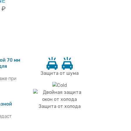
NE
 ₽
ой 70 мм
для
Защита от шума
аже при
азной
Защита от холода
здаст