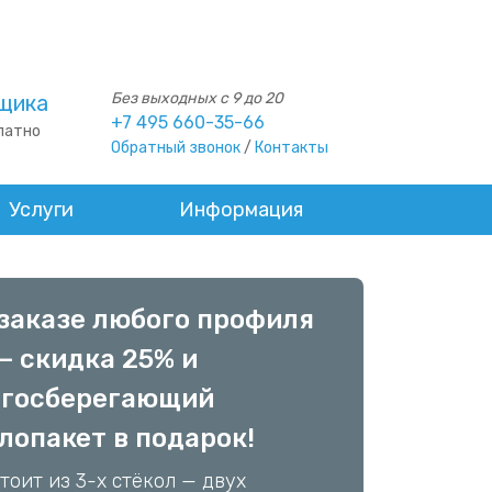
Без выходных с 9 до 20
щика
+7 495 660-35-66
латно
Обратный звонок
/
Контакты
Услуги
Информация
юбым профилем Rehau
ка 25% и
оизоляционный
лопакет в подарок!
стоит из двух обычных и толстого