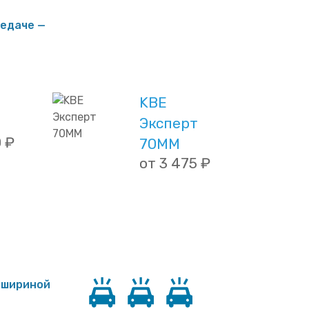
едаче —
KBE
Эксперт
0 ₽
70ММ
от 3 475 ₽