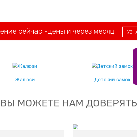
ые
противовзломной фурнитурой, которая
на
убережет Вас от незаконного проникновения
ение сейчас -деньги через месяц
УЗН
Жалюзи
Детский замок
ВЫ МОЖЕТЕ НАМ ДОВЕРЯТЬ