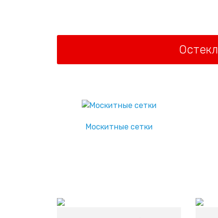
дизайнерскими ручками ROTO SWING, котор
станут стильным украшением для вашего ок
Остекл
Москитные сетки